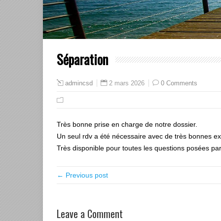
Séparation
2 mars 2026
0 Comments
admincsd
Très bonne prise en charge de notre dossier.
Un seul rdv a été nécessaire avec de très bonnes exp
Très disponible pour toutes les questions posées p
← Previous post
Leave a Comment