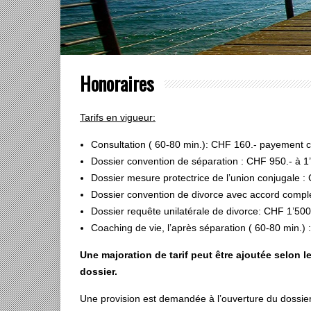
Honoraires
Tarifs en vigueur:
C
onsultation ( 60-80 min.): CHF 160.- payement 
Dossier convention de séparation : CHF 950.-
à 1’
Dossier mesure protectrice de l’union conjugale :
Dossier convention de divorce avec accord complet 
Dossier requête unilatérale de divorce: CHF 1’500.-
Coaching de vie, l’après séparation ( 60-80 min.)
Une majoration de tarif peut être ajoutée selon 
dossier.
Une provision est demandée à l’ouverture du dossier e